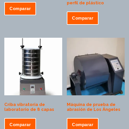
perfil de plástico
Comparar
Comparar
Criba vibratoria de
Máquina de prueba de
laboratorio de 8 capas
abrasión de Los Ángeles
Comparar
Comparar