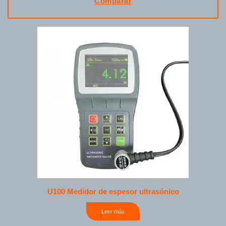
Comparar
U100 Medidor de espesor ultrasónico
Leer más