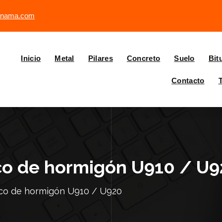
anama.com
Inicio
Metal
Pilares
Concreto
Suelo
Bit
Contacto
ico de hormigón U910 / U
ico de hormigón U910 / U920