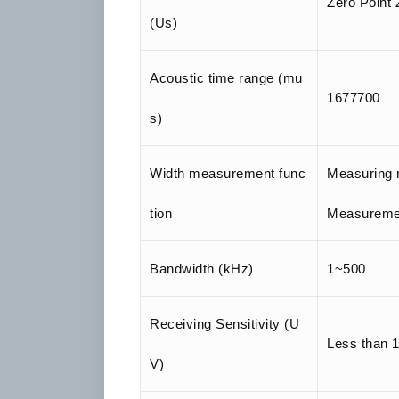
Zero Point 
(Us)
Acoustic time range (mu
1677700
s)
Width measurement func
Measuring 
tion
Measuremen
Bandwidth (kHz)
1~500
Receiving Sensitivity (U
Less than 
V)