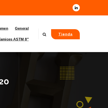
umen
General
Tienda
Tamices ASTM 8″
920