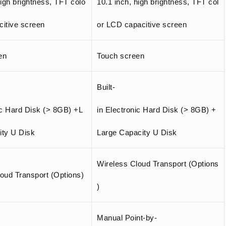
high brightness, TFT colo
10.1 inch, high brightness, TFT col
citive screen
or LCD capacitive screen
en
Touch screen
Built-
ic Hard Disk (> 8GB) +L
in Electronic Hard Disk (> 8GB) +
ity U Disk
Large Capacity U Disk
Wireless Cloud Transport (Options
oud Transport (Options)
)
Manual Point-by-