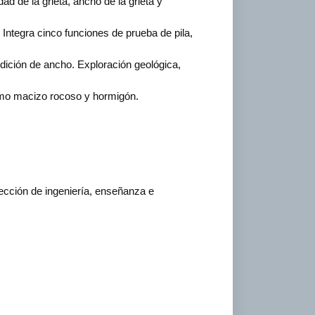
d de la grieta, ancho de la grieta y
. Integra cinco funciones de prueba de pila,
dición de ancho. Exploración geológica,
como macizo rocoso y hormigón.
ección de ingeniería, enseñanza e