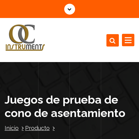
S
a
l
t
a
r
a
l
Material Testing Equipment
c
o
n
t
e
Juegos de prueba de
n
i
cono de asentamiento
d
o
Inicio
Producto