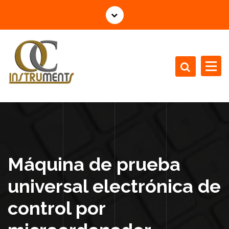
S
a
l
t
a
r
a
l
Material Testing Equipment
c
o
n
t
e
Máquina de prueba
n
i
universal electrónica de
d
control por
o